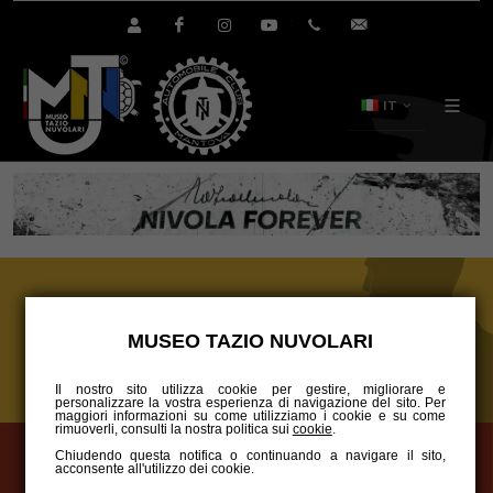
Area Utente Shop
Facebook
Instagram
YouTube
+39.0376.894391
info@tazionuvol
IT
MUSEO
MUSEO TAZIO NUVOLARI
Il nostro sito utilizza cookie per gestire, migliorare e
personalizzare la vostra esperienza di navigazione del sito. Per
maggiori informazioni su come utilizziamo i cookie e su come
rimuoverli, consulti la nostra politica sui
cookie
.
Chiudendo questa notifica o continuando a navigare il sito,
acconsente all'utilizzo dei cookie.