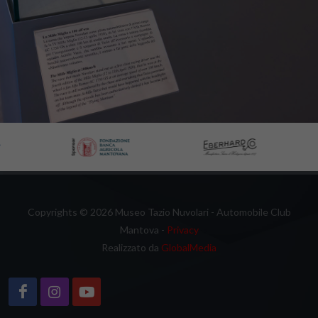
Copyrights © 2026 Museo Tazio Nuvolari - Automobile Club
Mantova -
Privacy
Realizzato da
GlobalMedia