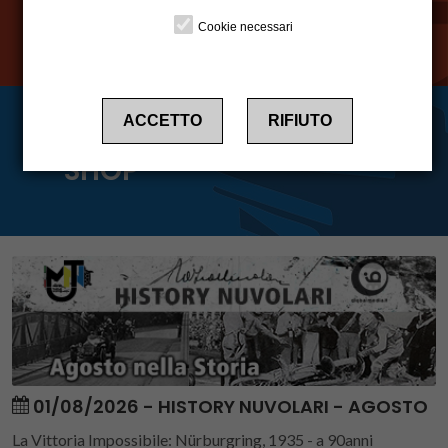
EVENTI
Cookie necessari
ACCETTO
RIFIUTO
SHOP
01/08/2026 - HISTORY NUVOLARI - AGOSTO
La Vittoria Impossibile: Nürburgring, 1935 - a 90anni